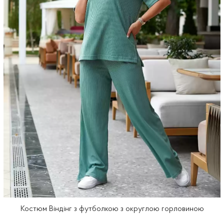
Костюм Віндінг з футболкою з округлою горловиною