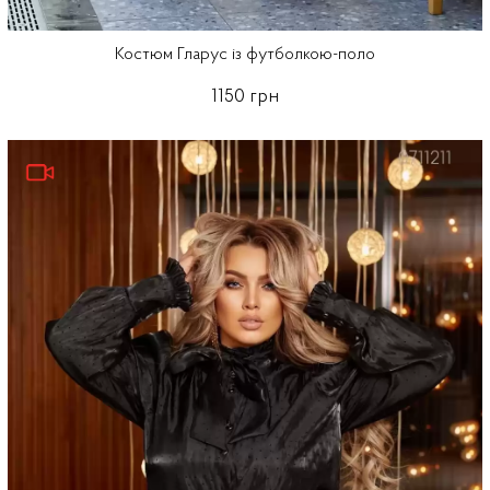
Костюм Гларус із футболкою-поло
1150 грн