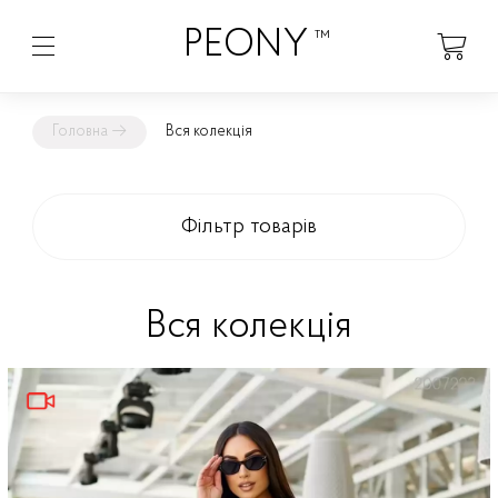
PEONY
™
Головна
→
Вся колекція
Фільтр товарів
Вся колекція