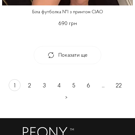
Біла футболка №1 з принтом CIAO
690 грн
Показати ще
1
2
3
4
5
6
...
22
>
PEONY
™