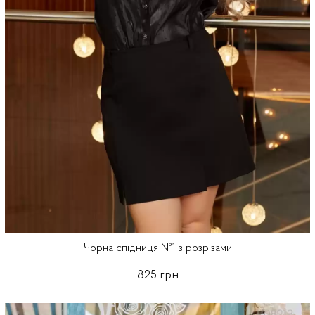
Чорна спідниця №1 з розрізами
825 грн