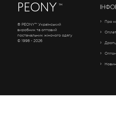
PEONY
™
ІНФО
Про к
® PEONY™ Український
виробник та оптовий
Оплат
постачальник жіночого одягу
© 1998 - 2026
Дропш
Опто
Нови