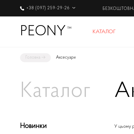
+38 (097) 259-29-26
БЕЗКОШТОВН
PEONY
™
КАТАЛОГ
Головна
→
Аксесуари
Каталог
А
Новинки
У цьому р