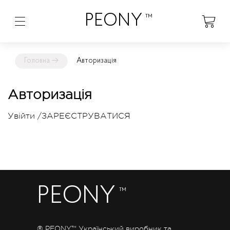
PEONY
™
Головна
→
Авторизація
Авторизація
Увійти
/
ЗАРЕЄСТРУВАТИСЯ
PEONY
™
® PEONY™ Український виробник та