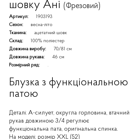
шовку Ані
(Фрезовий)
Артикул:
1903193
Сезон:
весна-літо
Тканина:
ацетатний шовк
Склад:
100% поліестер
Довжина виробу:
70/81 см
Довжина рукава:
46 см
Розмірний ряд:
.
Блузка з функціональною
патою
Деталі: А-силует, округла горловина, втачний
рукав довжиною 3/4 регулює
функціональна пата, оригінальна спинка.
На моделі: розмір XXL (52)