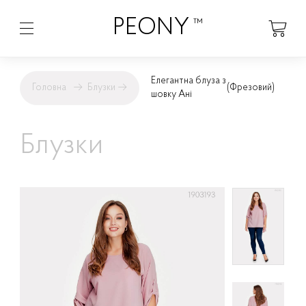
PEONY
™
Елегантна блуза з
Головна
→
Блузки
→
(Фрезовий)
шовку Ані
Блузки