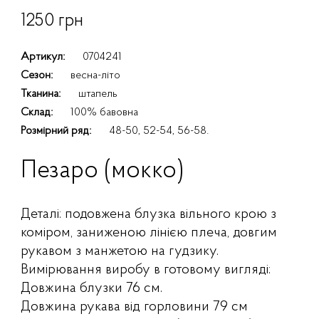
1250 грн
Артикул:
0704241
Сезон:
весна-літо
Тканина:
штапель
Склад:
100% бавовна
Розмірний ряд:
48-50, 52-54, 56-58.
Пезаро (мокко)
Деталі: подовжена блузка вільного крою з
коміром, заниженою лінією плеча, довгим
рукавом з манжетою на гудзику.
Вимірювання виробу в готовому вигляді:
Довжина блузки 76 см.
Довжина рукава від горловини 79 см