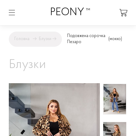
PEONY
™
Подовжена сорочка
Головна
→
Блузки
→
(мокко)
Пезаро
Блузки