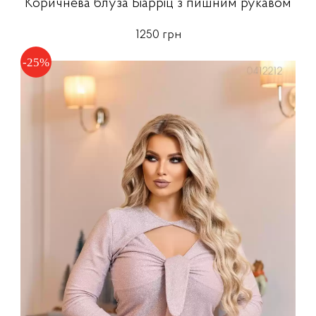
Коричнева блуза Біарріц з пишним рукавом
1250 грн