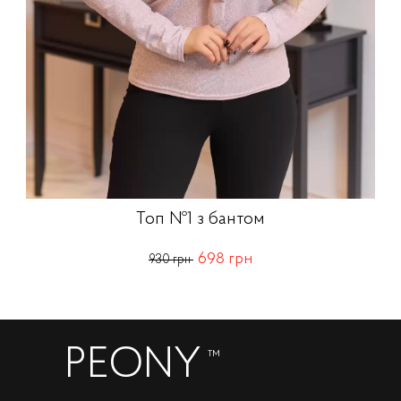
Топ №1 з бантом
698 грн
930 грн
PEONY
™