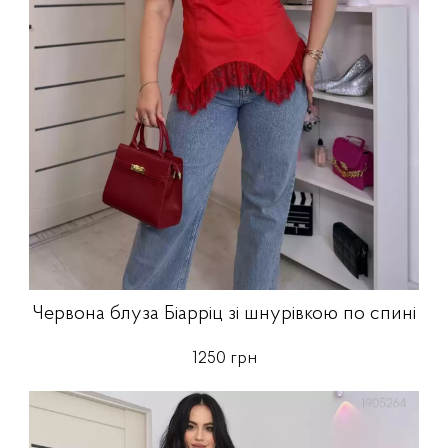
Червона блуза Біарріц зі шнурівкою по спині
1250 грн