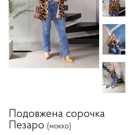
Подовжена сорочка
Пезаро
(мокко)