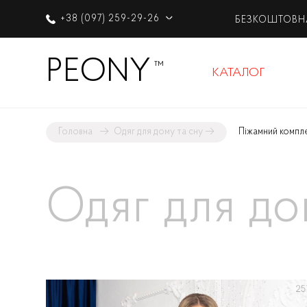
+38 (097) 259-29-26
БЕЗКОШТОВН
PEONY
™
КАТАЛОГ
Головна
→
Одяг для дому та сну
→
Піжамний компл
Одяг для до