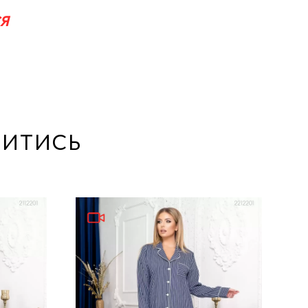
я
итись