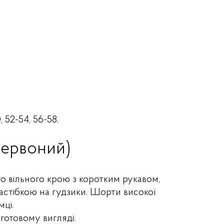
, 52-54, 56-58.
червоний)
го вільного крою з коротким рукавом,
стібкою на гудзики. Шорти високої
мці.
готовому вигляді: