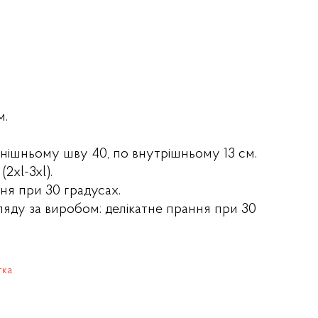
м.
нішньому шву 40, по внутрішньому 13 см.
2xl-3xl).
ня при 30 градусах.
ляду за виробом: делікатне прання при 30
тка