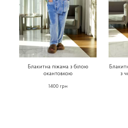
Блакитна піжама з білою
Блакит
окантовкою
з 
1400 грн