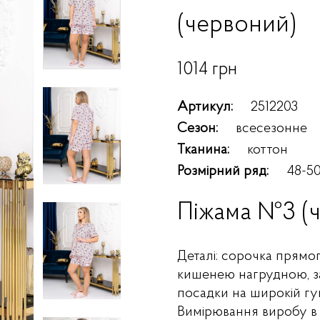
(червоний)
1014 грн
Артикул:
2512203
Сезон:
всесезонне
Тканина:
коттон
Розмірний ряд:
48-50
Піжама №3 (
Деталі: сорочка прямо
кишенею нагрудною, за
посадки на широкій гу
Вимірювання виробу в 