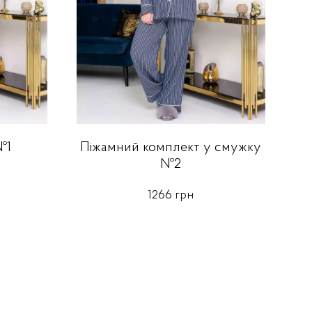
№1
Піжамний комплект у смужку
№2
1266 грн