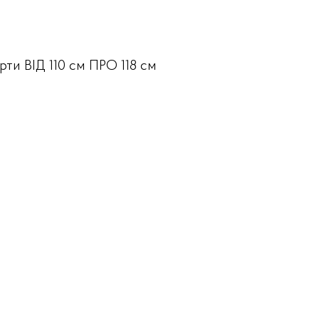
орти
ВІД 110 см
ПРО 118 см