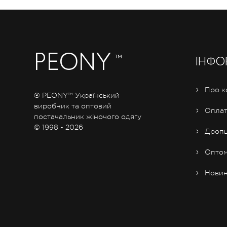
PEONY
™
ІНФО
Про к
® PEONY™ Український
виробник та оптовий
Оплат
постачальник жіночого одягу
© 1998 - 2026
Дропш
Опто
Нови