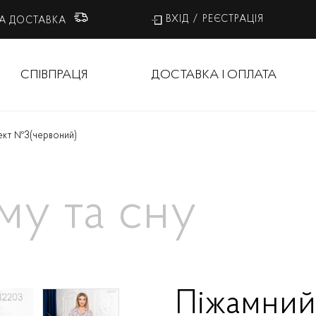
ВХІД
/
РЕЄСТРАЦІЯ
А ДОСТАВКА
СПІВПРАЦЯ
ДОСТАВКА І ОПЛАТА
ект №3
(червоний)
му та сну
Піжамний