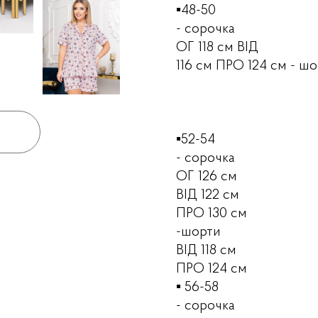
▪️48-50
- сорочка
ОГ 118 см
ВІД
116 см ПРО 124 см
- ш
▪️52-54
- сорочка
ОГ 126 см
ВІД 122 см
ПРО 130 см
-шорти
ВІД 118 см
ПРО 124 см
▪️ 56-58
- сорочка