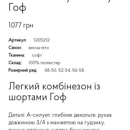
Гоф
1077 грн
Артикул:
1205212
Сезон:
весна-літо
Тканина:
софт
Склад:
100% поліестер
Розмірний ряд:
48-50, 52-54, 56-58.
Легкий комбінезон із
шортами Гоф
Деталі: А-силует, глибоке декольте, рукав
довжиною 3/4 з манжетою на гудзику,