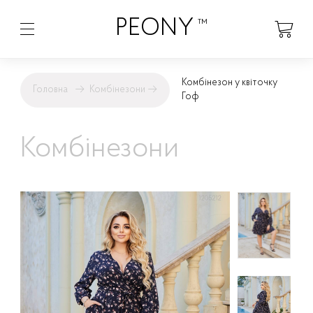
PEONY
™
Комбінезон у квіточку
Головна
→
Комбінезони
→
Гоф
Комбінезони