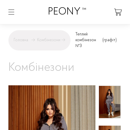
PEONY
™
Теплий
Головна
→
Комбінезони
→
комбінезон
(графіт)
№3
Комбінезони