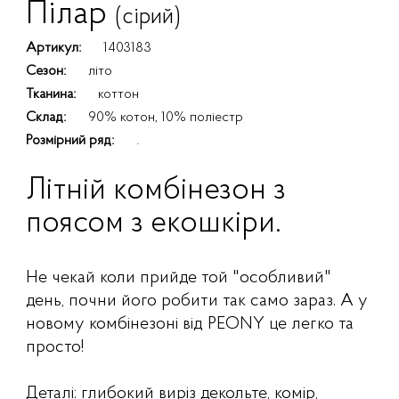
Пілар
(сірий)
Артикул:
1403183
Сезон:
літо
Тканина:
коттон
Склад:
90% котон, 10% поліестр
Розмірний ряд:
.
Літній комбінезон з
поясом з екошкіри.
Не чекай коли прийде той "особливий"
день, почни його робити так само зараз. А у
новому комбінезоні від PEONY це легко та
просто!
Деталі: глибокий виріз декольте, комір,