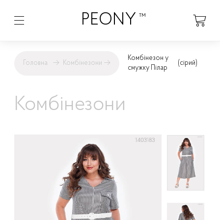
PEONY
™
Комбінезон у
Головна
→
Комбінезони
→
(сірий)
смужку Пілар
Комбінезони