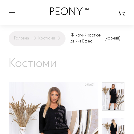
PEONY
™
Жіночий костюм -
Головна
→
Костюми
→
(чорний)
двійка Ефес
Костюми