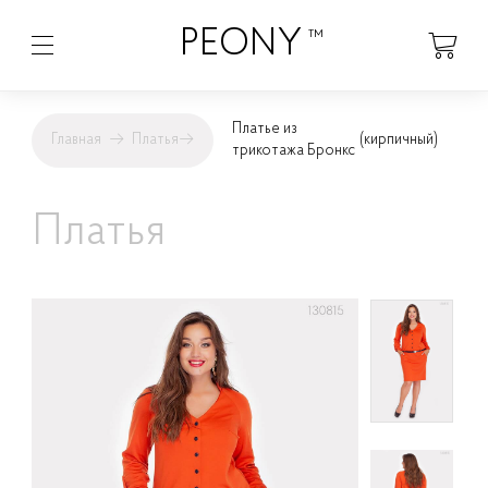
PEONY
™
Платье из
Главная
→
Платья
→
(кирпичный)
трикотажа Бронкс
Платья