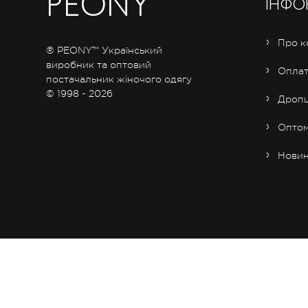
PEONY
™
ІНФО
Про к
® PEONY™ Український
виробник та оптовий
Оплат
постачальник жіночого одягу
© 1998 - 2026
Дропш
Опто
Нови