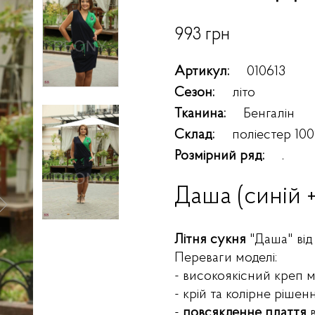
993 грн
Артикул:
010613
Сезон:
літо
Тканина:
Бенгалін
Склад:
поліестер 10
Розмірний ряд:
.
Даша (синій +
Літня сукня
"Даша" від
Переваги моделі:
- високоякісний креп м
- крій та колірне рішен
-
повсякденне плаття
в