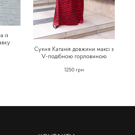
 із
авку
Сукня Катанія довжини максі з
V-подібною горловиною
1250 грн