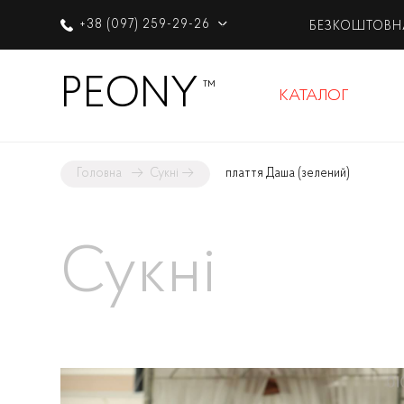
+38 (097) 259-29-26
БЕЗКОШТОВН
PEONY
™
КАТАЛОГ
Головна
→
Сукні
→
плаття Даша (зелений)
Сукні