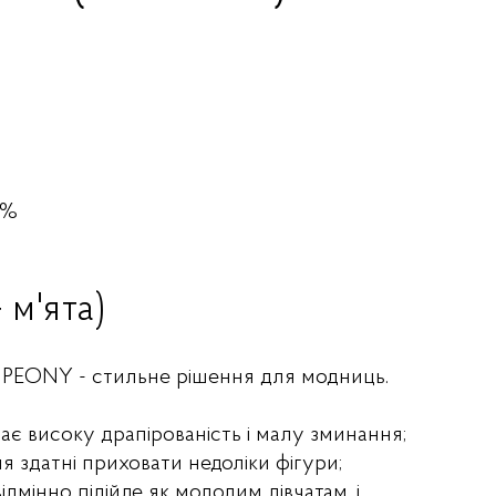
0%
 м'ята)
 PEONY - стильне рішення для модниць.
ає високу драпірованість і малу зминання;
ня здатні приховати недоліки фігури;
ідмінно підійде як молодим дівчатам, і