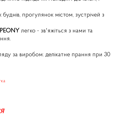
 буднів, прогулянок містом, зустрічей з
д PEONY
легко - зв'яжіться з нами та
ння.
ляду за виробом: делікатне прання при 30
тка
я