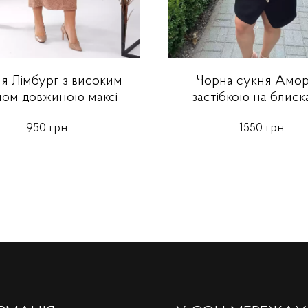
я Лімбург з високим
Чорна сукня Амора
лом довжиною максі
застібкою на блиск
950 грн
1550 грн