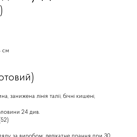
)
4 см
отовий)
а, занижена лінія талії, бічні кишені,
рловини 24 див.
(52)
ляду за виробом: делікатне прання при 30