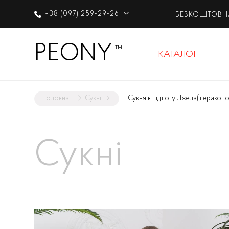
+38 (097) 259-29-26
БЕЗКОШТОВН
PEONY
™
КАТАЛОГ
Головна
→
Сукні
→
Сукня в підлогу Джела
(теракото
Сукні