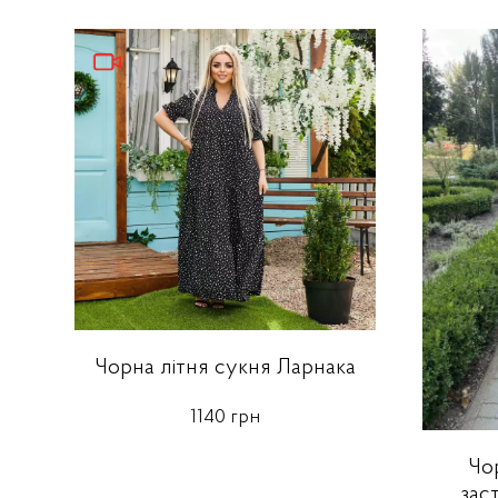
Чорна літня сукня Ларнака
1140 грн
Чо
зас