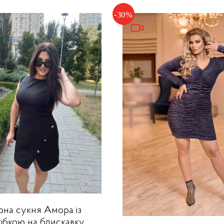
рна сукня Амора із
тібкою на блискавку