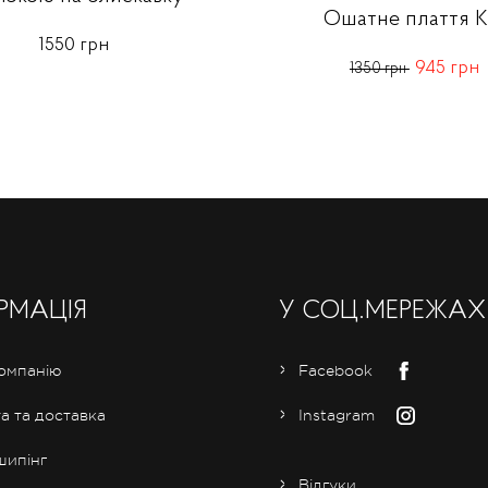
Ошатне плаття К
1550 грн
945 грн
1350 грн
РМАЦІЯ
У СОЦ.МЕРЕЖАХ
омпанію
Facebook
а та доставка
Instagram
ипінг
Відгуки