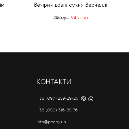
ім
Вечірня довга сукня Верчеллі
945 грн
1350 грн
КОНТАКТИ
+38 (097) 259-29-26
+38 (050) 316-85-76
info@peony.ua