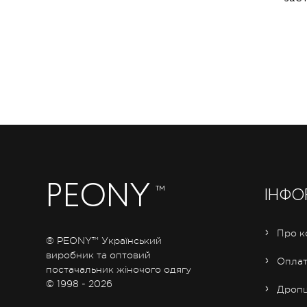
PEONY
™
ІНФО
Про к
® PEONY™ Український
виробник та оптовий
Оплат
постачальник жіночого одягу
© 1998 - 2026
Дропш