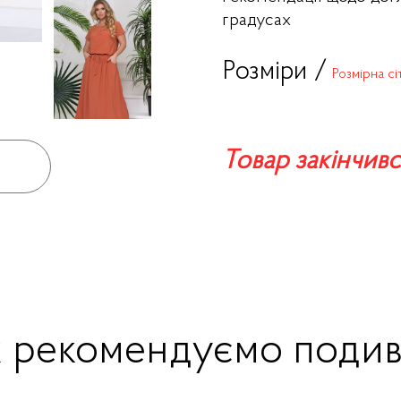
градусах
Розміри /
Розмірна сі
Товар закінчивс
ж рекомендуємо подив