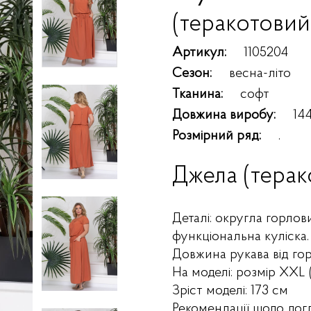
(теракотовий
Артикул:
1105204
Сезон:
весна-літо
Тканина:
софт
Довжина виробу:
14
Розмірний ряд:
.
Джела (терак
Деталі: округла горловин
функціональна куліска.
Довжина рукава від го
На моделі: розмір XXL 
Зріст моделі: 173 см
Рекомендації щодо дог