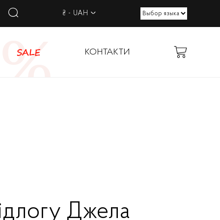
₴ - UAH
SALE
КОНТАКТИ
ідлогу Джела