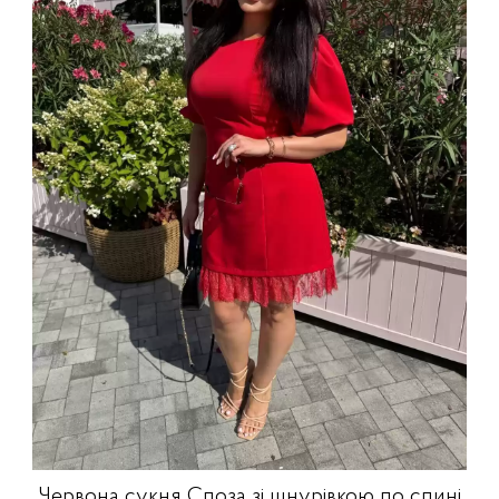
Червона сукня Споза зі шнурівкою по спині