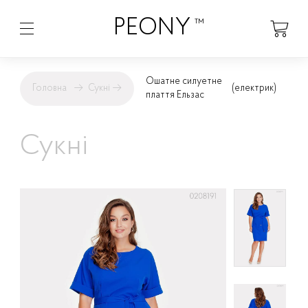
PEONY
™
Ошатне силуетне
Головна
→
Сукні
→
(електрик)
плаття Ельзас
Сукні