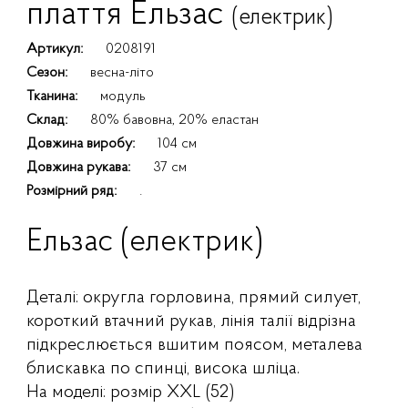
плаття Ельзас
(електрик)
Артикул:
0208191
Сезон:
весна-літо
Тканина:
модуль
Склад:
80% бавовна, 20% еластан
Довжина виробу:
104 см
Довжина рукава:
37 см
Розмірний ряд:
.
Ельзас (електрик)
Деталі: округла горловина, прямий силует,
короткий втачний рукав, лінія талії відрізна
підкреслюється вшитим поясом, металева
блискавка по спинці, висока шліца.
На моделі: розмір XXL (52)