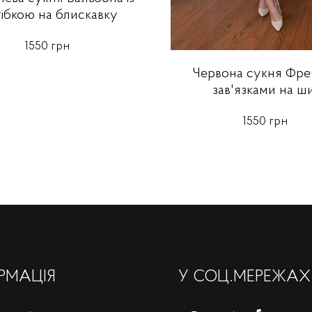
тібкою на блискавку
1550 грн
Червона сукня Фреч
зав'язками на ши
1550 грн
РМАЦІЯ
У СОЦ.МЕРЕЖАХ