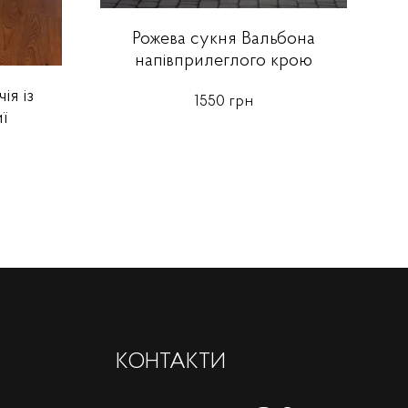
Рожева сукня Вальбона
напівприлеглого крою
ія із
1550 грн
ї
КОНТАКТИ