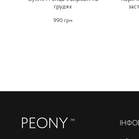
грудях
зас
990 грн
PEONY
™
ІНФО