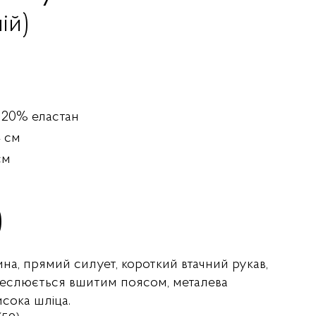
ій)
 20% еластан
4 см
см
)
ина, прямий силует, короткий втачний рукав,
ідкреслюється вшитим поясом, металева
исока шліца.