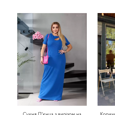
Сукня П'єнца з вирізом на
Коричн