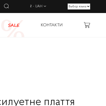
₴ - UAH
SALE
КОНТАКТИ
силуетне плаття