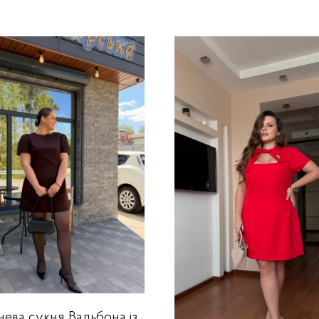
ева сукня Вальбона із