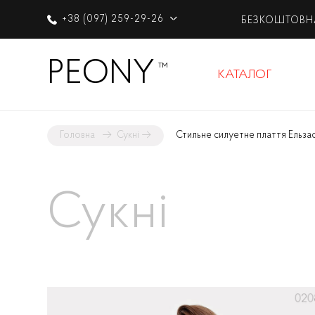
+38 (097) 259-29-26
БЕЗКОШТОВН
PEONY
™
КАТАЛОГ
Головна
→
Сукні
→
Стильне силуетне плаття Ельза
Сукні