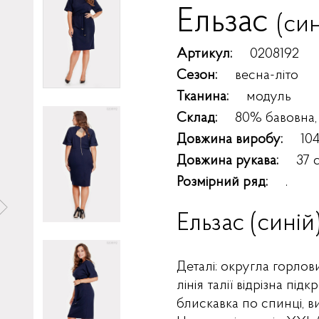
Ельзас
(син
Артикул:
0208192
Сезон:
весна-літо
Тканина:
модуль
Склад:
80% бавовна,
Довжина виробу:
10
Довжина рукава:
37 
Розмірний ряд:
.
Ельзас (синій
Деталі: округла горлов
лінія талії відрізна п
блискавка по спинці, в