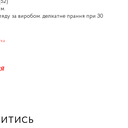
(52)
см.
ляду за виробом: делікатне прання при 30
тка
я
итись