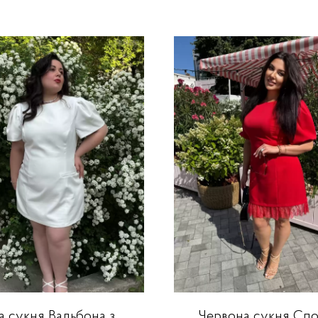
ла сукня Вальбона з
Червона сукня Споз