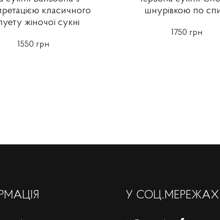
претацією класичного
шнурівкою по спи
луету жіночої сукні
1750 грн
1550 грн
РМАЦІЯ
У СОЦ.МЕРЕЖАХ