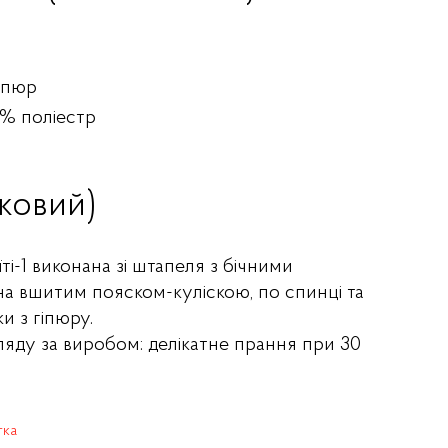
гіпюр
0% поліестр
ьковий)
ті-1 виконана зі штапеля з бічними
а вшитим пояском-куліскою, по спинці та
и з гіпюру.
ляду за виробом: делікатне прання при 30
тка