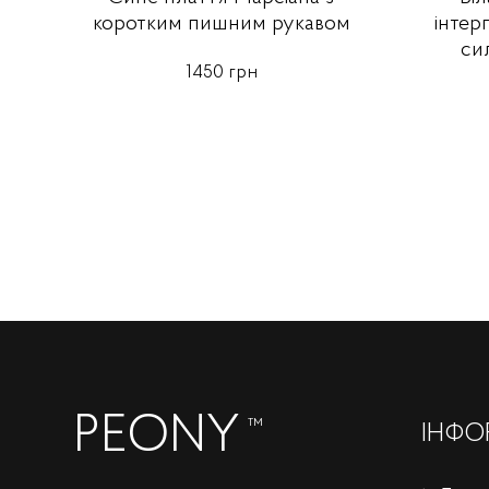
коротким пишним рукавом
інтер
си
1450 грн
PEONY
™
ІНФО