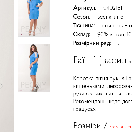
Артикул:
0402181
Сезон:
весна-літо
Тканина:
штапель + 
Склад:
90% котон, 1
Розмірний ряд:
.
Гаїті 1 (васил
Коротка літня сукня Гаї
кишеньками, декорован
рукавах виконані вставк
Рекомендації щодо дог
градусах
Розміри /
Розмірна сі