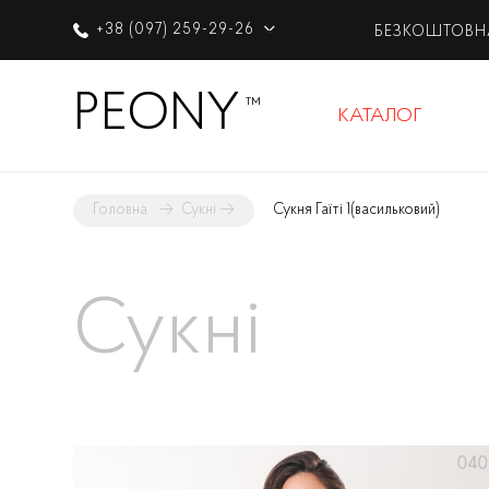
+38 (097) 259-29-26
БЕЗКОШТОВН
PEONY
™
КАТАЛОГ
Головна
→
Сукні
→
Сукня Гаїті 1
(васильковий)
Сукні