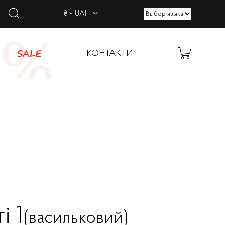
₴ - UAH
SALE
КОНТАКТИ
і 1
(васильковий)