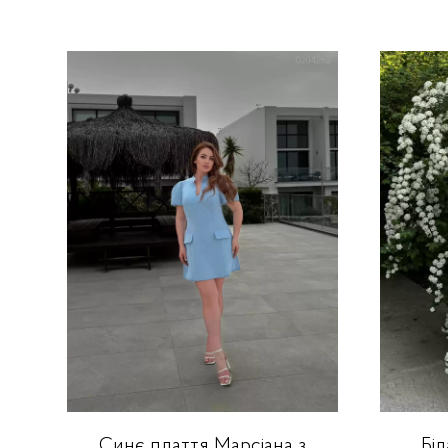
Синє плаття Марсіана з
Бі