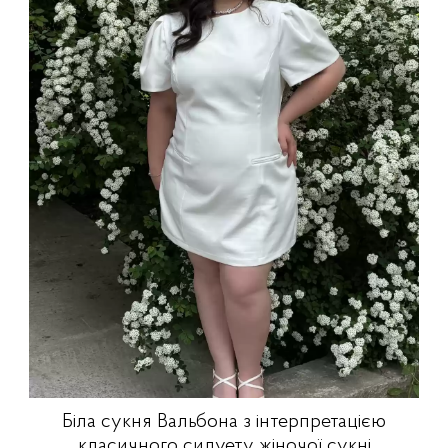
Біла сукня Вальбона з інтерпретацією
класичного силуету жіночої сукні