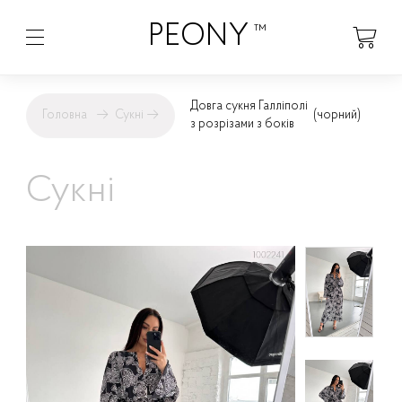
PEONY
™
Довга сукня Галліполі
Головна
→
Сукні
→
(чорний)
з розрізами з боків
Сукні