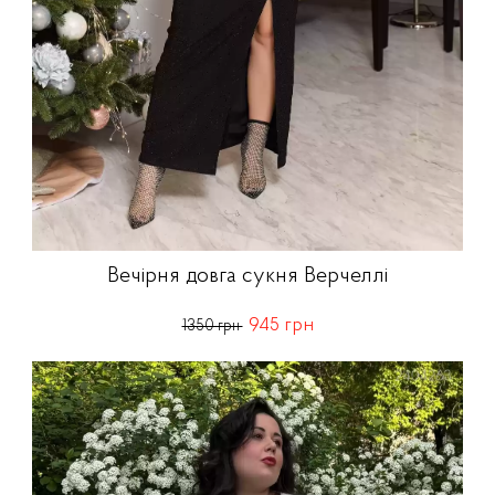
Вечірня довга сукня Верчеллі
945 грн
1350 грн