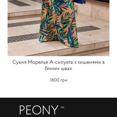
Сукня Морелья А-силуета з кишенями в
бічних швах
1800 грн
PEONY
™