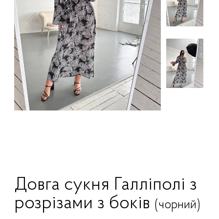
Довга сукня Галліполі з
розрізами з боків
(чорний)