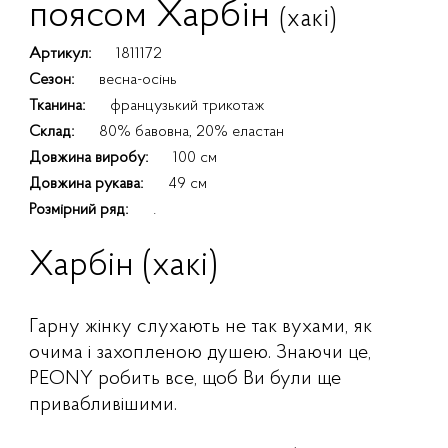
поясом Харбін
(хакі)
Артикул:
1811172
Сезон:
весна-осінь
Тканина:
французький трикотаж
Склад:
80% бавовна, 20% еластан
Довжина виробу:
100 см
Довжина рукава:
49 см
Розмірний ряд:
.
Харбін (хакі)
Гарну жінку слухають не так вухами, як
очима і захопленою душею. Знаючи це,
PEONY робить все, щоб Ви були ще
привабливішими.