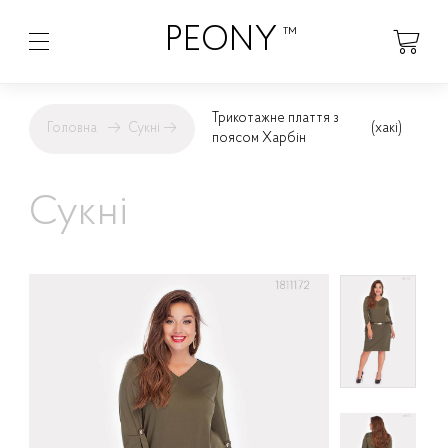
PEONY
™
Трикотажне плаття з
Головна
→
Сукні
→
(хакі)
поясом Харбін
Сукні