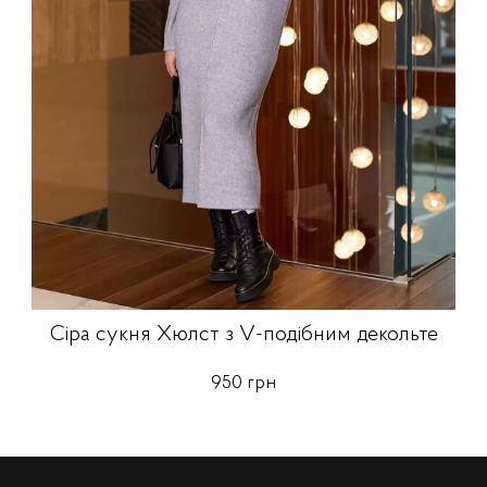
Сіра сукня Хюлст з V-подібним декольте
950 грн