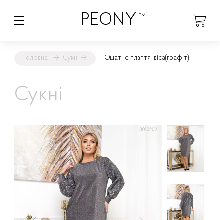
PEONY
™
Головна
→
Сукні
→
Ошатне плаття Івіса
(графіт)
Сукні