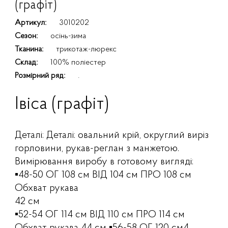
(графіт)
Артикул:
3010202
Сезон:
осінь-зима
Тканина:
трикотаж-люрекс
Склад:
100% поліестер
Розмірний ряд:
.
Івіса (графіт)
Деталі: Деталі: овальний крій, округлий виріз
горловини, рукав-реглан з манжетою.
Вимірювання виробу в готовому вигляді:
▪️48-50 ОГ 108 см ВІД 104 см ПРО 108 см
Обхват
рукава
42 см
▪️52-54 ОГ 114 см ВІД 110 см
ПРО 114 см