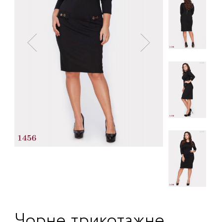
Чорне трикотажне