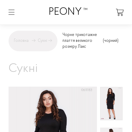
PEONY
™
Чорне трикотажне
Головна
→
Сукні
→
плаття великого
(чорний)
розміру Лакс
Сукні