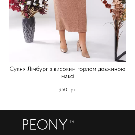
Сукня Лімбург з високим горлом довжиною
максі
950 грн
PEONY
™