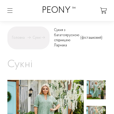
PEONY
™
Сукня з
багатоярусною
Головна
→
Сукні
→
(фісташковий)
спідницею
Ларнака
Сукні