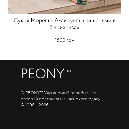
Сукня Морелья А-силуета з кишенями в
бічних швах
1800 грн
PEONY
™
® PEONY™ Український виробник та
оптовий постачальник жіночого одягу
© 1998 - 2026