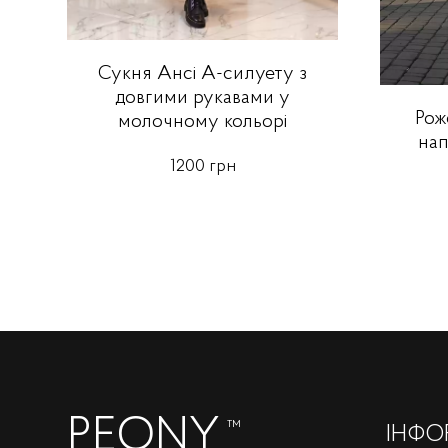
Сукня Ансі А-силуету з
довгими рукавами у
Рож
молочному кольорі
нап
1200 грн
PEONY
™
ІНФО