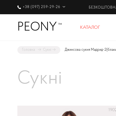
+38 (097) 259-29-26
БЕЗКОШТОВН
PEONY
™
КАТАЛОГ
Головна
→
Сукні
→
Джинсова сукня Мадрид-2
(блак
Сукні