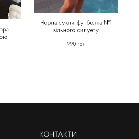
Чорна сукня-футболка №1
ора
вільного силуету
рою
990 грн
КОНТАКТИ