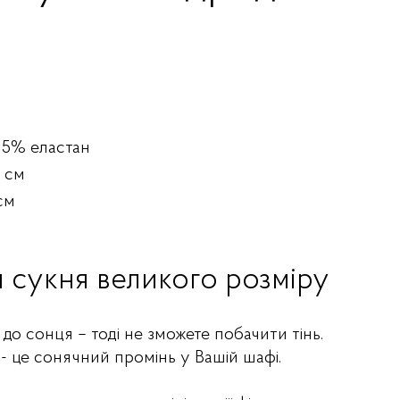
 5% еластан
3 см
см
я сукня великого розміру
о сонця – тоді не зможете побачити тінь.
- це сонячний промінь у Вашій шафі.