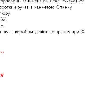
горловини, занижена лінія талії фіксується
короткий рукав із манжетою. Спинку
іпюру.
(52)
см.
ляду за виробом: делікатне прання при 30
тка
я