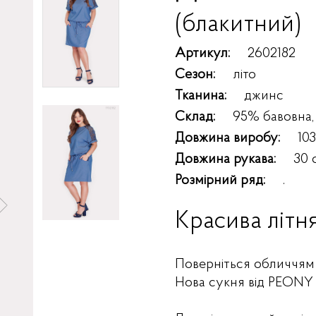
(блакитний)
Артикул:
2602182
Сезон:
літо
Тканина:
джинс
Склад:
95% бавовна,
Довжина виробу:
10
Довжина рукава:
30 
Розмірний ряд:
.
Красива літн
Поверніться обличчям д
Нова сукня від PEONY 