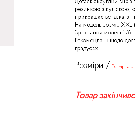
Деталі: округлий виріз 
резинкою з куліскою, 
прикрашає вставка із г
На моделі: розмір XXL 
Зростання моделі: 176 
Рекомендації щодо дог
градусах
Розміри /
Розмірна сі
Товар закінчивс