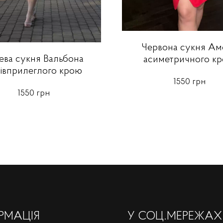
Червона сукня Ам
ева сукня Вальбона
асиметричного к
івприлеглого крою
1550 грн
1550 грн
РМАЦІЯ
У СОЦ.МЕРЕЖАХ