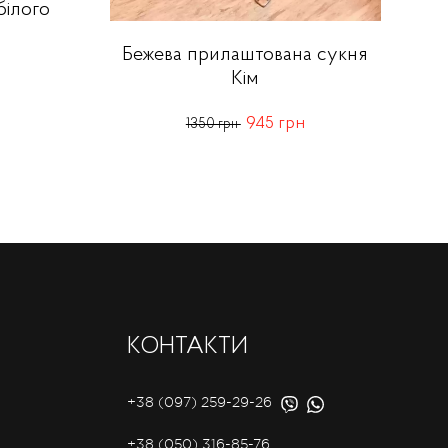
білого
Бежева прилаштована сукня
Кім
945 грн
1350 грн
КОНТАКТИ
+38 (097) 259-29-26
+38 (050) 316-85-76