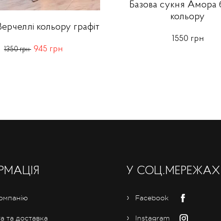
Базова сукня Амора 
кольору
ерчеллі кольору графіт
1550 грн
945 грн
1350 грн
РМАЦІЯ
У СОЦ.МЕРЕЖАХ
омпанію
Facebook
а та доставка
Instagram