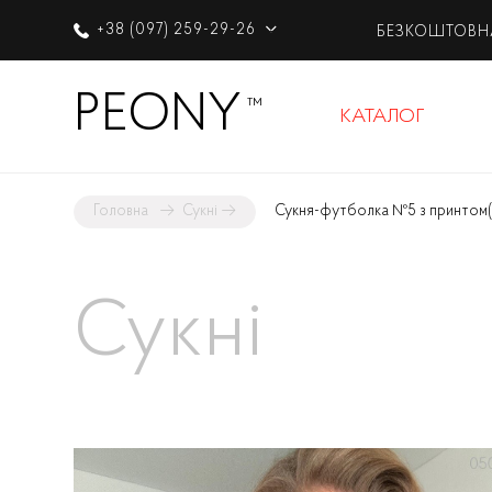
+38 (097) 259-29-26
БЕЗКОШТОВН
PEONY
™
КАТАЛОГ
Головна
→
Сукні
→
Сукня-футболка №5 з принтом
Сукні