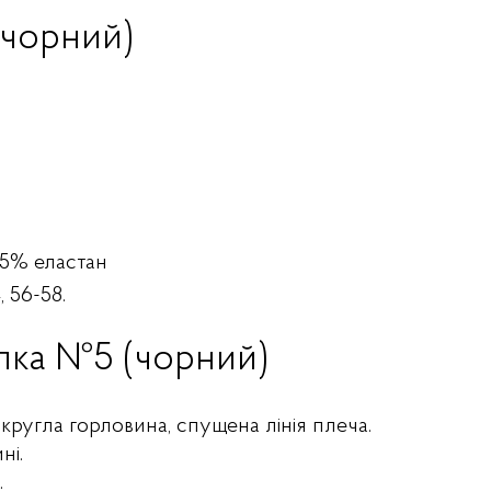
(чорний)
 5% еластан
, 56-58.
лка №5 (чорний)
, кругла горловина, спущена лінія плеча.
ні.
.