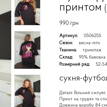
принтом
990 грн
Артикул:
0506255
Сезон:
весна-літо
Тканина:
трикотаж
Склад:
95% бавовна
Розмірний ряд:
52-54
сукня-футбо
Деталі: Вільний силует
Принт на грудях та спи
Довжина виробу 84 см