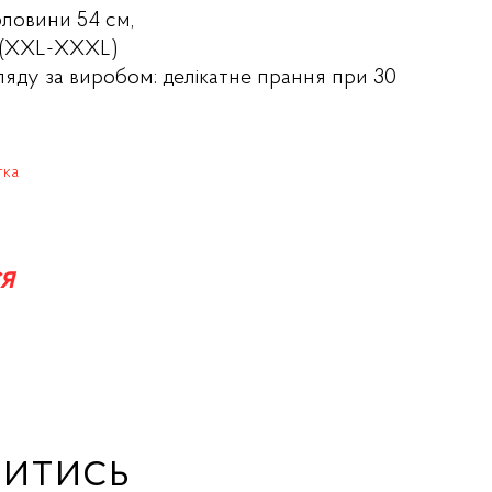
рловини 54 см,
54(XXL-XXXL)
ляду за виробом: делікатне прання при 30
тка
я
итись