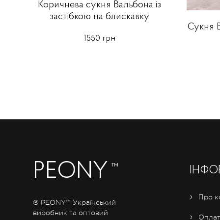
Коричнева сукня Вальбона із
застібкою на блискавку
Сукня В
1550 грн
PEONY
™
ІНФО
Про к
® PEONY™ Український
виробник та оптовий
Оплат