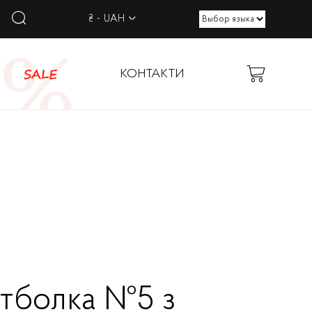
₴ - UAH
SALE
КОНТАКТИ
тболка №5 з