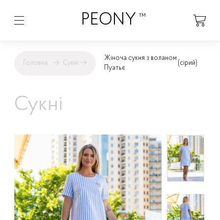
PEONY
™
Жіноча сукня з воланом
Головна
→
Сукні
→
(сірий)
Пуатьє
Сукні