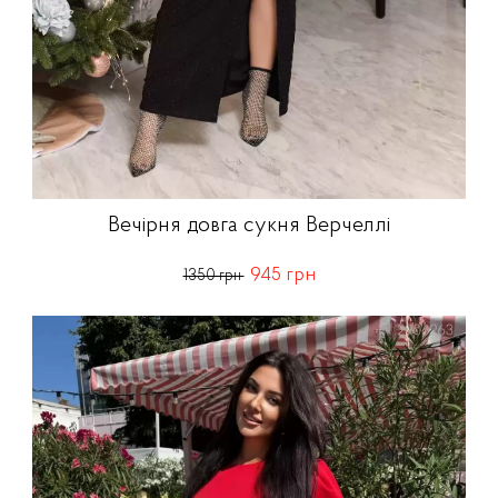
Вечірня довга сукня Верчеллі
945 грн
1350 грн