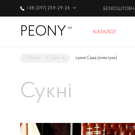
+38 (097) 259-29-26
БЕЗКОШТОВН
PEONY
™
КАТАЛОГ
Головна
→
Сукні
→
сукня Саша (електрик)
Сукні