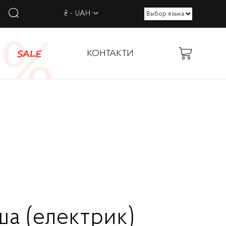
₴ - UAH
SALE
КОНТАКТИ
ша (електрик)