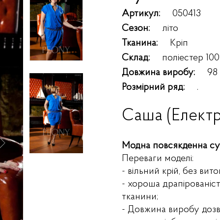
Артикул:
050413
Сезон:
літо
Тканина:
Кріп
Склад:
поліестер 10
Довжина виробу:
98
Розмірний ряд:
.
Саша (Електр
Модна повсякденна с
Переваги моделі:
- вільний крій, без вит
- хороша драпірованіст
тканини;
- Довжина виробу дозв