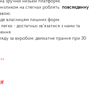
 на зручній низькій платформі;
пензликом на стегнах роблять
повсякденну
авою;
ійде власницям пишних форм;
легко - достатньо зв'язатися з нами та
лення.
ляду за виробом: делікатне прання при 30
тка
я