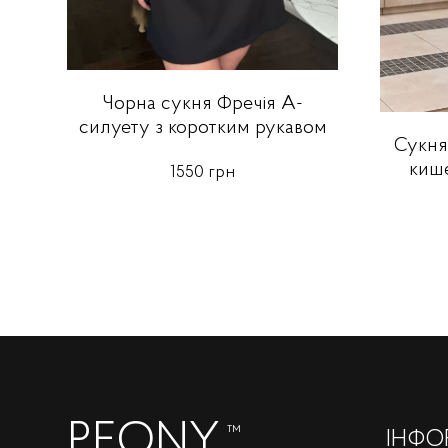
Чорна сукня Фречія А-
силуету з коротким рукавом
Сукня
кише
1550 грн
PEONY
™
ІНФО