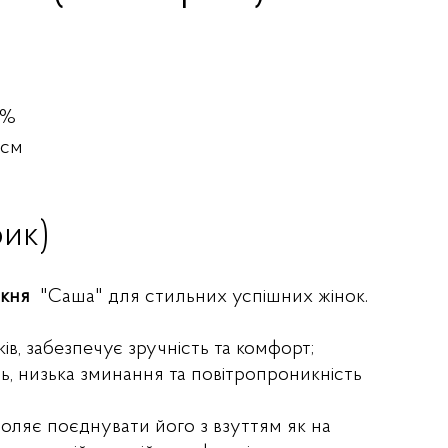
0%
 см
ик)
укня
"Саша" для стильних успішних жінок.
оків, забезпечує зручність та комфорт;
ь, низька зминання та повітропроникність
оляє поєднувати його з взуттям як на