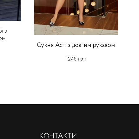
і з
ом
Сукня Асті з довгим рукавом
1245 грн
КОНТАКТИ