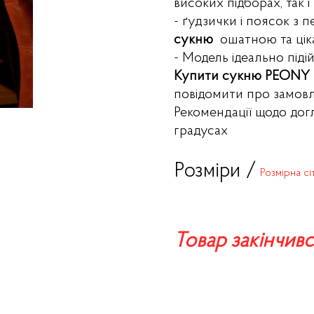
високих підборах, так і
- ґудзички і поясок з 
сукню
ошатною та цік
- Модель ідеально під
Купити сукню PEONY
повідомити про замов
Рекомендації щодо дог
градусах
Розміри /
Розмірна сі
Товар закінчивс