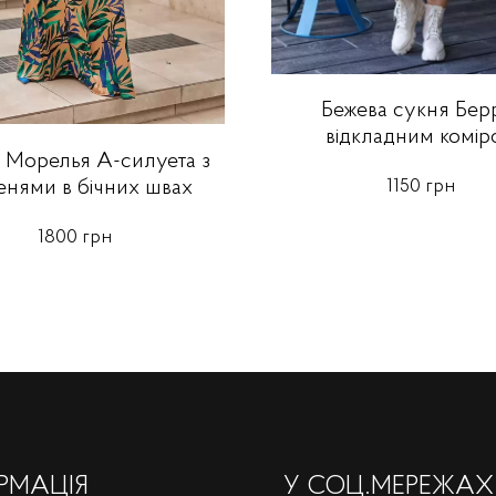
Бежева сукня Берр
відкладним комір
 Морелья А-силуета з
1150 грн
нями в бічних швах
1800 грн
РМАЦІЯ
У СОЦ.МЕРЕЖАХ