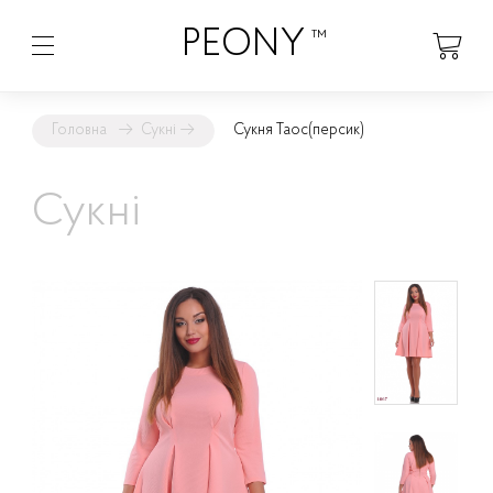
PEONY
™
Головна
→
Сукні
→
Сукня Таос
(персик)
Сукні