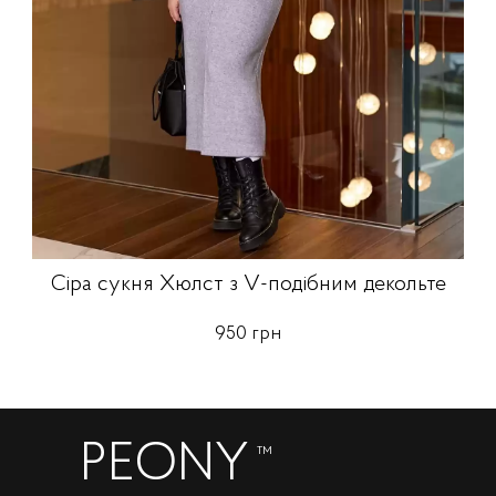
Сіра сукня Хюлст з V-подібним декольте
950 грн
PEONY
™