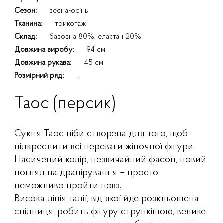
Сезон:
весна-осінь
Тканина:
трикотаж
Склад:
бавовна 80%, еластан 20%
Довжина виробу:
94 см
Довжина рукава:
45 см
Розмірний ряд:
.
Таос (персик)
Сукня Таос ніби створена для того, щоб
підкреслити всі переваги жіночної фігури.
Насичений колір, незвичайний фасон, новий
погляд на драпірування – просто
неможливо пройти повз.
Висока лінія талії, від якої йде розкльошена
спідниця, робить фігуру стрункішою, велике