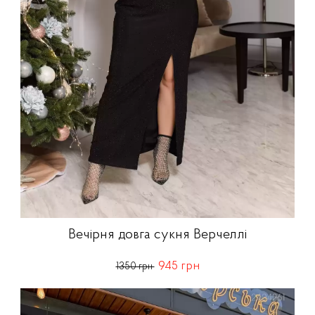
Вечірня довга сукня Верчеллі
945 грн
1350 грн