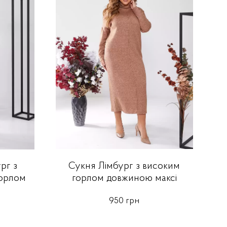
Сукня Лімбург з високим
рг з
горлом довжиною максі
горлом
950 грн