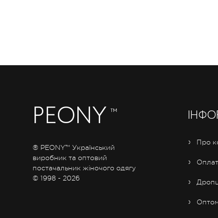
PEONY
™
ІНФО
Про к
® PEONY™ Український
виробник та оптовий
Оплат
постачальник жіночого одягу
© 1998 - 2026
Дропш
Опто