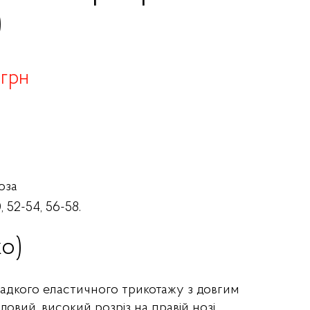
)
 грн
оза
, 52-54, 56-58.
ко)
гладкого еластичного трикотажу з довгим
овий, високий розріз на правій нозі.