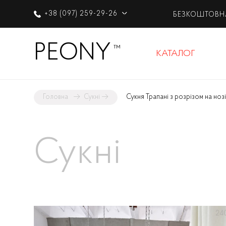
+38 (097) 259-29-26
БЕЗКОШТОВН
PEONY
™
КАТАЛОГ
Головна
→
Сукні
→
Сукня Трапані з розрізом на ноз
Сукні