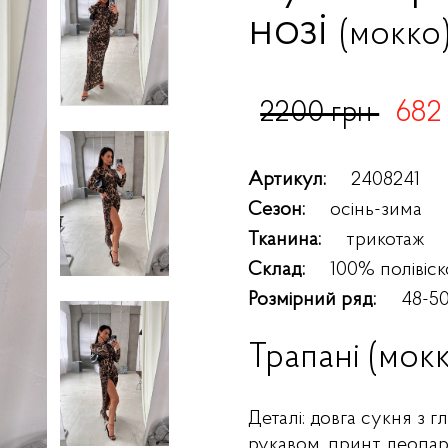
нозі
(мокко
2200 грн
682
Артикул:
2408241
Сезон:
осінь-зима
Тканина:
трикотаж
Склад:
100% полівіск
Розмірний ряд:
48-50
Трапані (мок
Деталі: довга сукня з 
рукавом, принт леопард