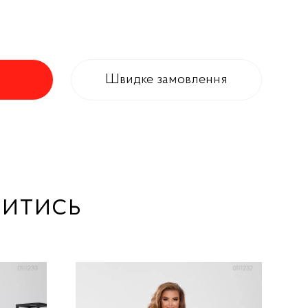
Швидке замовлення
итись