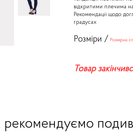
відкритими плечима на
Рекомендації щодо дог
градусах
Розміри /
Розмірна сі
Товар закінчивс
ж рекомендуємо подив