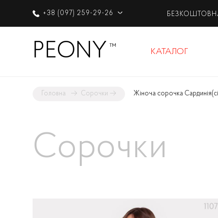
+38 (097) 259-29-26
БЕЗКОШТОВН
PEONY
™
КАТАЛОГ
Головна
→
Сорочки
→
Жіноча сорочка Сардинія
(с
Сорочки