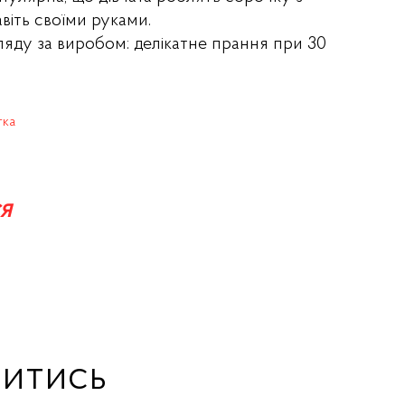
віть своїми руками.
ляду за виробом: делікатне прання при 30
тка
я
итись