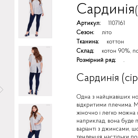
Сардинія
Артикул:
1107161
Сезон:
літо
Тканина:
коттон
Склад:
котон 90%, п
Розмірний ряд:
.
Сардинія (сі
Одна з найцікавіших н
відкритими плечима. 
жіночно і легко можна 
наприклад, вона буде 
варіанті з джинсами, 
тенденція настільки по