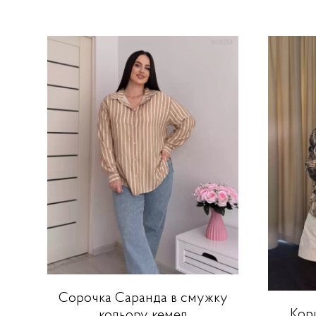
Сорочка Саранда в смужку
Кор
кольору кемел