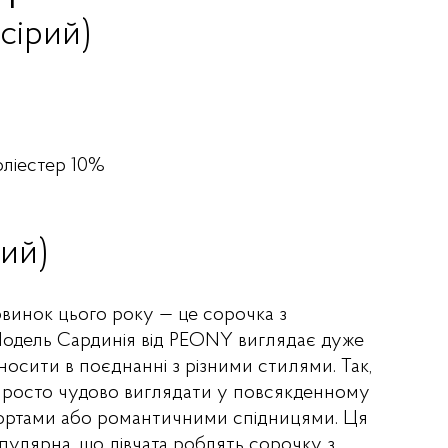
(сірий)
оліестер 10%
рий)
овинок цього року — це сорочка з
Модель Сардинія від PEONY виглядає дуже
носити в поєднанні з різними стилями. Так,
просто чудово виглядати у повсякденному
шортами або романтичними спідницями. Ця
пулярна, що дівчата роблять сорочку з