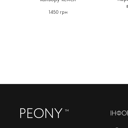
1450 грн
PEONY
™
ІНФО