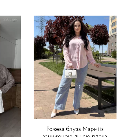
Рожева блуза Мармі із
заниженою лінією плеча