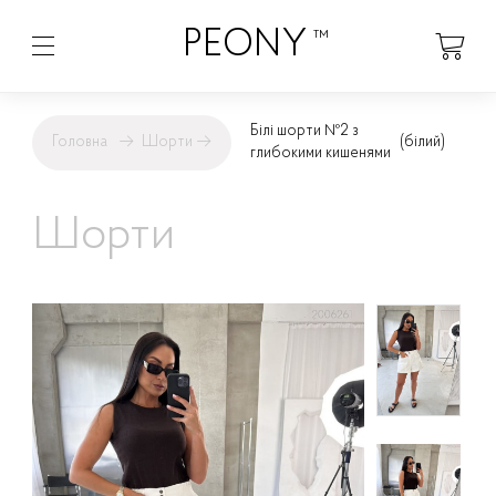
PEONY
™
Білі шорти №2 з
Головна
→
Шорти
→
(білий)
глибокими кишенями
Шорти