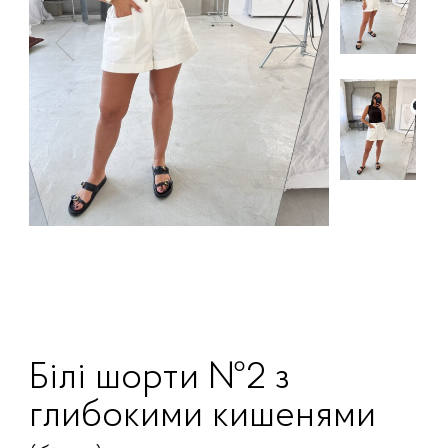
Білі шорти №2 з
глибокими кишенями