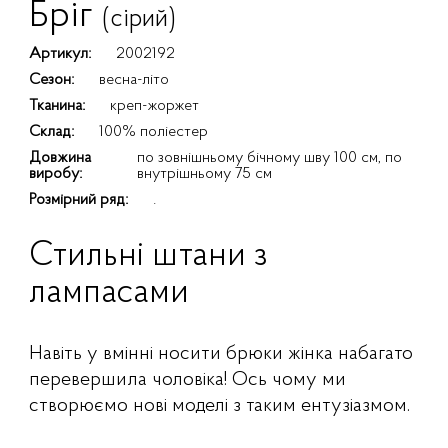
Бріг
(сірий)
Артикул:
2002192
Сезон:
весна-літо
Тканина:
креп-жоржет
Склад:
100% поліестер
Довжина
по зовнішньому бічному шву 100 см, по
виробу:
внутрішньому 75 см
Розмірний ряд:
.
Стильні штани з
лампасами
Навіть у вмінні носити брюки жінка набагато
перевершила чоловіка! Ось чому ми
створюємо нові моделі з таким ентузіазмом.