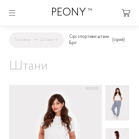
PEONY
™
Сірі спортивні штани
Головна
→
Штани
→
(сірий)
Бріг
Штани