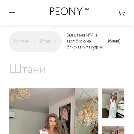
PEONY
™
Білі штани №14 із
Головна
→
Штани
→
застібкою на
(білий)
блискавку та гудзик
Штани