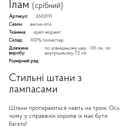
Ілам
(срібний)
Артикул:
2602191
Сезон:
весна-літо
Тканина:
креп-жоржет
Склад:
100% поліестер
Довжина
по зовнішньому шву - 101 см., по
виробу:
внутрішньому 72 см
Розмірний ряд:
.
Стильні штани з
лампасами
Штани протираються навіть на троні. Ось
чому у справжніх королів їх має бути
багато!