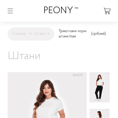
PEONY
™
Трикотажні чорні
Головна
→
Штани
→
(срібний)
штани Ілам
Штани