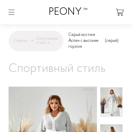
PEONY
™
Серый костюм
Спортивный
Главная
→
Аспен с высоким
(серый)
стиль
→
горлом
Спортивный стиль