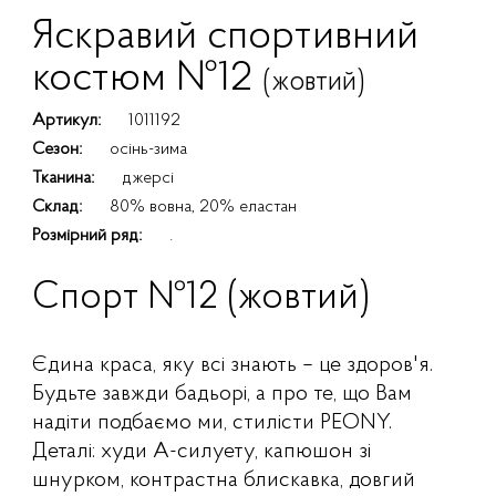
Яскравий спортивний
костюм №12
(жовтий)
Артикул:
1011192
Сезон:
осінь-зима
Тканина:
джерсі
Склад:
80% вовна, 20% еластан
Розмірний ряд:
.
Спорт №12 (жовтий)
Єдина краса, яку всі знають – це здоров'я.
Будьте завжди бадьорі, а про те, що Вам
надіти подбаємо ми, стилісти PEONY.
Деталі: худи А-силуету, капюшон зі
шнурком, контрастна блискавка, довгий