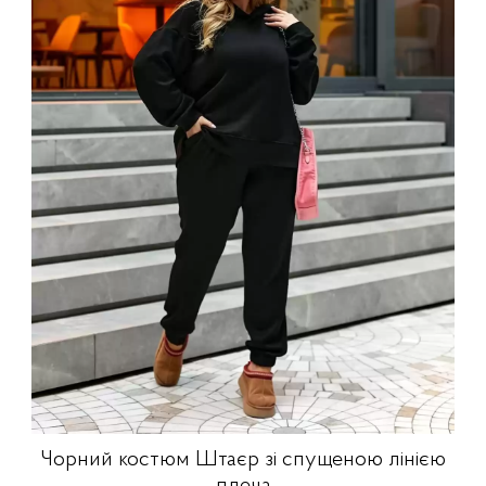
Чорний костюм Штаєр зі спущеною лінією
плеча