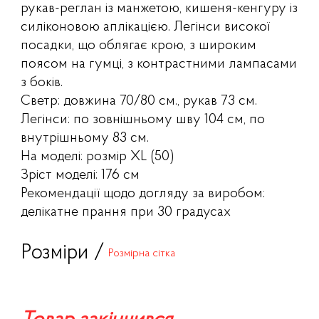
рукав-реглан із манжетою, кишеня-кенгуру із
силіконовою аплікацією. Легінси високої
посадки, що облягає крою, з широким
поясом на гумці, з контрастними лампасами
з боків.
Светр: довжина 70/80 см., рукав 73 см.
Легінси: по зовнішньому шву 104 см, по
внутрішньому 83 см.
На моделі: розмір XL (50)
Зріст моделі: 176 см
Рекомендації щодо догляду за виробом:
делікатне прання при 30 градусах
Розміри /
Розмірна сітка