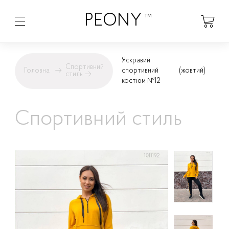
PEONY
™
Яскравий
Спортивний
Головна
→
спортивний
(жовтий)
стиль
→
костюм №12
Спортивний стиль