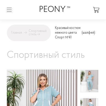
PEONY
™
Красивый костюм
Спортивный
Главная
→
нежного цвета
(шалфей)
стиль
→
Спорт №41
Спортивный стиль