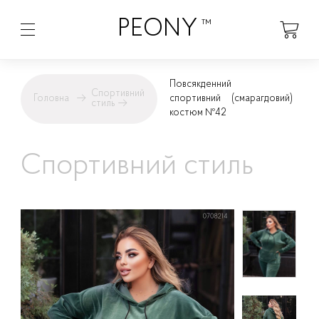
PEONY
™
Повсякденний
Спортивний
Головна
→
спортивний
(смарагдовий)
стиль
→
костюм №42
Спортивний стиль