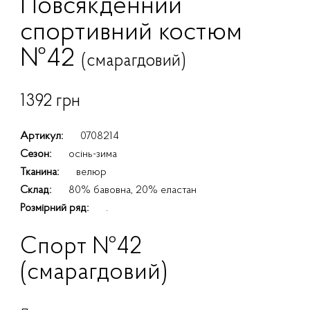
Повсякденний
спортивний костюм
№42
(смарагдовий)
1392 грн
Артикул:
0708214
Сезон:
осінь-зима
Тканина:
велюр
Склад:
80% бавовна, 20% еластан
Розмірний ряд:
.
Спорт №42
(смарагдовий)