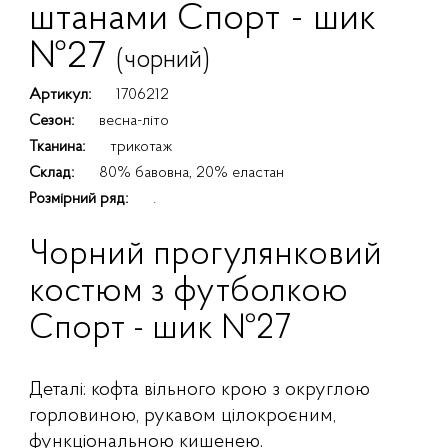
штанами Спорт - шик
№27
(чорний)
Артикул:
1706212
Сезон:
весна-літо
Тканина:
трикотаж
Склад:
80% бавовна, 20% еластан
Розмірний ряд:
.
Чорний прогулянковий
костюм з футболкою
Спорт - шик №27
Деталі: кофта вільного крою з округлою
горловиною, рукавом цілокроєним,
функціональною кишенею.