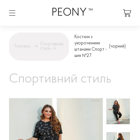
PEONY
™
Костюм з
укороченими
Спортивний
Головна
→
(чорний)
стиль
→
штанами Спорт -
шик №27
Спортивний стиль