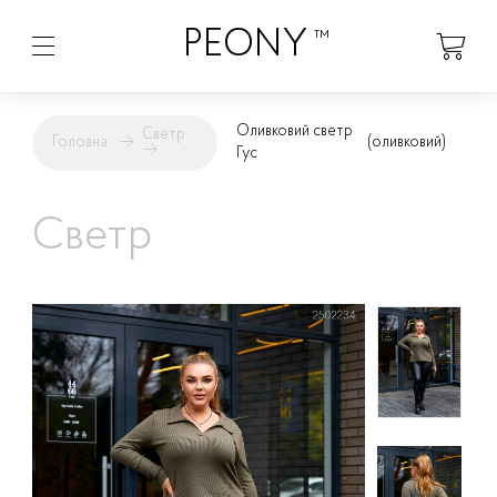
PEONY
™
Оливковий светр
Светр
Головна
→
(оливковий)
→
Гус
Светр