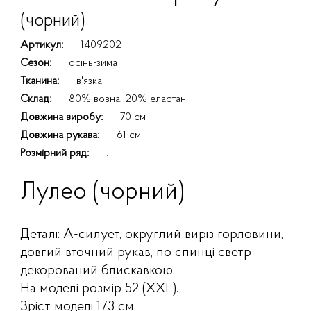
(чорний)
Артикул:
1409202
Сезон:
осінь-зима
Тканина:
в'язка
Склад:
80% вовна, 20% еластан
Довжина виробу:
70 см
Довжина рукава:
61 см
Розмірний ряд:
.
Лулео (чорний)
Деталі: А-силует, округлий виріз горловини,
довгий вточний рукав, по спинці светр
декорований блискавкою.
На моделі розмір 52 (XXL).
Зріст моделі 173 см