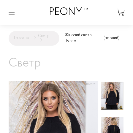
PEONY
™
Жіночий светр
Светр
Головна
→
(чорний)
→
Лулео
Светр