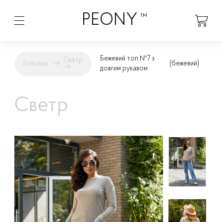
PEONY
™
Бежевий топ №7 з
Светр
Головна
→
(бежевий)
→
довгим рукавом
Светр