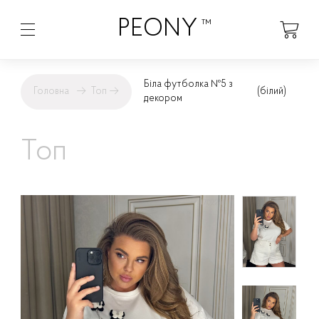
PEONY
™
Біла футболка №5 з
Головна
→
Топ
→
(білий)
декором
Топ