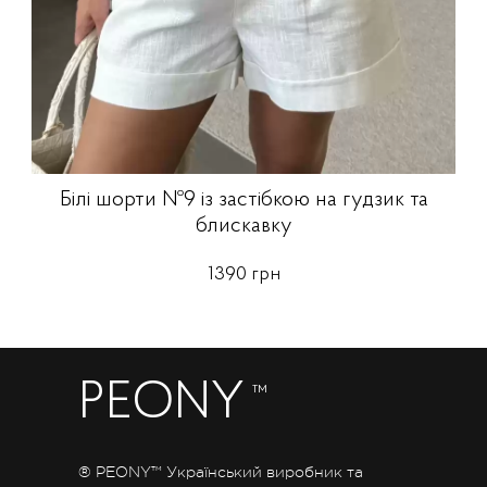
Білі шорти №9 із застібкою на гудзик та
блискавку
1390 грн
PEONY
™
® PEONY™ Український виробник та