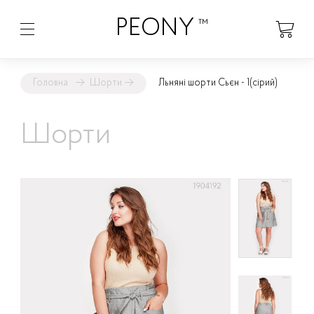
PEONY
™
Головна
→
Шорти
→
Льняні шорти Сьєн - 1
(сірий)
Шорти