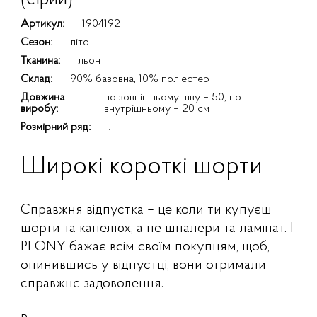
Артикул:
1904192
Сезон:
літо
Тканина:
льон
Склад:
90% бавовна, 10% поліестер
Довжина
по зовнішньому шву – 50, по
виробу:
внутрішньому – 20 см
Розмірний ряд:
.
Широкі короткі шорти
Справжня відпустка – це коли ти купуєш
шорти та капелюх, а не шпалери та ламінат. І
PEONY бажає всім своїм покупцям, щоб,
опинившись у відпустці, вони отримали
справжнє задоволення.