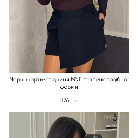
Чорні шорти-спідниця №31 трапецієподібної
форми
1176 грн