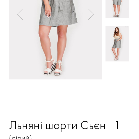
Льняні шорти Сьєн - 1
(сірий)