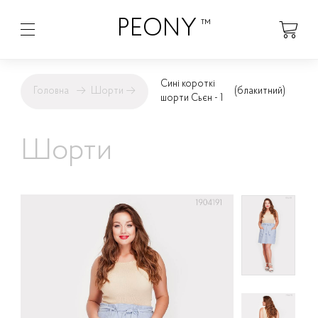
PEONY
™
Сині короткі
Головна
→
Шорти
→
(блакитний)
шорти Сьєн - 1
Шорти