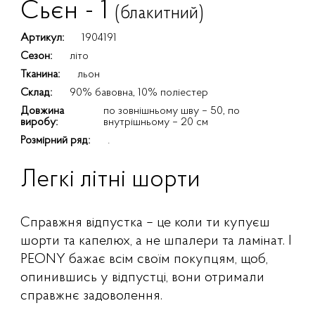
Сьєн - 1
(блакитний)
Артикул:
1904191
Сезон:
літо
Тканина:
льон
Склад:
90% бавовна, 10% поліестер
Довжина
по зовнішньому шву – 50, по
виробу:
внутрішньому – 20 см
Розмірний ряд:
.
Легкі літні шорти
Справжня відпустка – це коли ти купуєш
шорти та капелюх, а не шпалери та ламінат. І
PEONY бажає всім своїм покупцям, щоб,
опинившись у відпустці, вони отримали
справжнє задоволення.