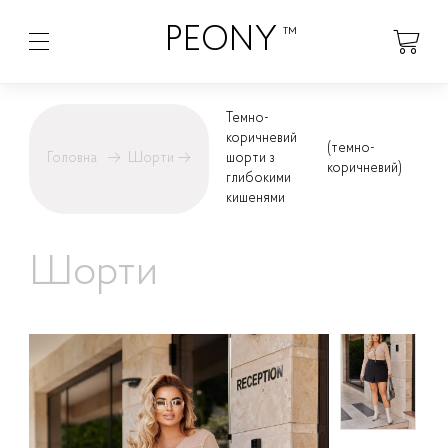
PEONY
™
Темно-
коричневий
(темно-
Головна
→
Шорти
→
шорти з
коричневий)
глибокими
кишенями
Шорти